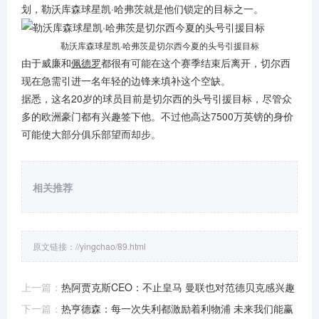
划，勒沃库森球星凯·哈弗茨就是他们锁定的目标之一。
勒沃库森球星凯·哈弗茨是切尔西今夏的头号引援目标
由于威廉和
佩德罗
都很有可能在这个赛季结束后离开，切尔西
现在急需引进一名年轻的边锋来填补这个空缺。
据悉，这名20岁的球员目前是切尔西的头号引援目标，尽管众
多的欧洲豪门都有兴趣签下他。不过他高达7500万英镑的身价
可能使大部分俱乐部望而却步。
相关推荐
原文链接：
//yingchao/89.html
上一篇：
热阿贾克斯CEO：不止皇马 曼联也对范德贝克感兴趣
下一篇：
热亨德森：每一次失利都激励着利物浦 未来我们能赢