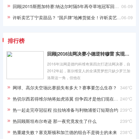
回顾|2015斯图加特赛:纳达尔时隔5年再夺草地冠军回顾|2015斯图加特赛:纳达尔时隔5年再夺草地冠军
06-09
许昕卖艺丁宁卖甜品？ “国乒牌”地摊货挺全！许昕卖艺丁宁卖甜品？ “国乒牌”地摊货挺全！
06-09
排行榜
回顾|2016法网决赛小德逆转穆雷 实现全满贯伟业
2016年法网是德约科维奇第四次打进法网决赛，自
2012年起，塞尔维亚人的全满贯梦想只缺少罗兰加
洛斯这一角，但他在
网球、高尔夫空场比赛损失有多大？赛事要怎么生存？
346℃
热切尔西若得维尔纳将如虎添翼 但争四才是他们现在的首要目标
240℃
热一起走完夺冠征程 拉拉纳准备与利物浦签订短期合约
239℃
热回顾斯坦布尔奇迹 那一夜究竟发生了什么
239℃
热重建失败？塞克斯顿和加兰德的组合不是骑士的未来
238℃