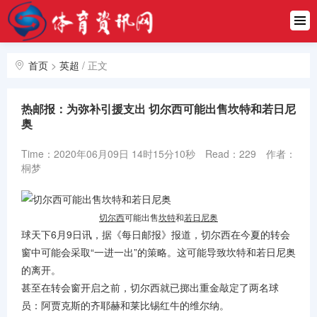
首页
中超
首页
>
英超
/
正文
英超
热邮报：为弥补引援支出 切尔西可能出售坎特和若日尼
西甲
奥
德甲
Time：2020年06月09日 14时15分10秒
Read：229
作者：
桐梦
意甲
欧冠
切尔西
可能出售
坎特
和
若日尼奥
球天下6月9日讯，据《每日邮报》报道，切尔西在今夏的转会
NBA
窗中可能会采取“一进一出”的策略。这可能导致坎特和若日尼奥
的离开。
亚冠
甚至在转会窗开启之前，切尔西就已掷出重金敲定了两名球
员：阿贾克斯的齐耶赫和莱比锡红牛的维尔纳。
CBA