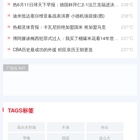
热6月11日球天下早报：德国杯拜仁2-1法兰克福进决赛 狼队有意签下武磊
238℃
迪米抵达塞尔维亚备战表演赛 小德机场迎接(图)
238℃
热都灵体育报：卡瓦尼拒绝加盟国米 将加盟马竞
237℃
博阿滕谈梅西犯罪式过人：我买了桶爆米花看14年世界杯决赛
237℃
CBA历史最成功的外援 积臣亲历王朝更迭
237℃
广告位 Ad1
TAGS标签
高尔夫空场
不准
外出
早晚
我该
这么大