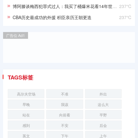
博阿滕谈梅西犯罪式过人：我买了桶爆米花看14年世界杯决赛
237℃
CBA历史最成功的外援 积臣亲历王朝更迭
237℃
广告位 Ad1
TAGS标签
高尔夫空场
不准
外出
早晚
我该
这么大
站在
向前看
平野
感到
不安
后会
英文
下午
上午