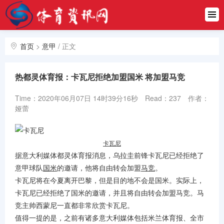
首页
中超
首页
>
意甲
/
正文
英超
热都灵体育报：卡瓦尼拒绝加盟国米 将加盟马竞
西甲
Time：2020年06月07日 14时39分16秒
Read：237
作者：
德甲
娅蕾
意甲
卡瓦尼
欧冠
据意大利媒体都灵体育报消息，乌拉圭前锋卡瓦尼已经拒绝了
意甲球队
国米
的邀请，他将自由转会加盟
马竞
。
NBA
卡瓦尼将在今夏离开巴黎，但是目的地不会是国米。实际上，
卡瓦尼已经拒绝了国米的邀请，并且将自由转会加盟马竞。马
亚冠
竞主帅西蒙尼一直都非常欣赏卡瓦尼。
值得一提的是，之前有诸多意大利媒体包括米兰体育报、全市
CBA