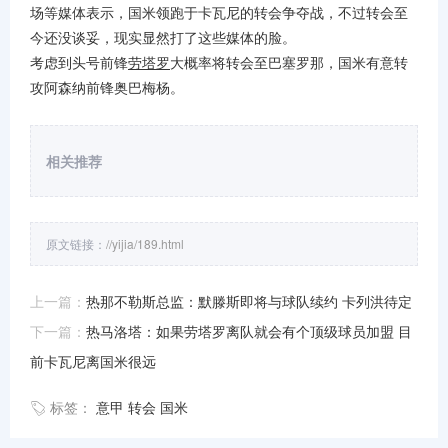
场等媒体表示，国米领跑于卡瓦尼的转会争夺战，不过转会至
今还没谈妥，现实显然打了这些媒体的脸。
网球
考虑到头号前锋
劳塔罗
大概率将转会至巴塞罗那，国米有意转
攻阿森纳前锋奥巴梅杨。
排球
相关推荐
原文链接：
//yijia/189.html
上一篇：
热那不勒斯总监：默滕斯即将与球队续约 卡列洪待定
下一篇：
热马洛塔：如果劳塔罗离队就会有个顶级球员加盟 目
前卡瓦尼离国米很远
标签：
意甲
转会
国米