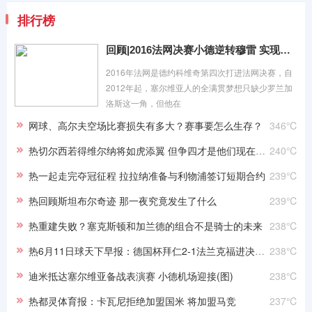
排行榜
回顾|2016法网决赛小德逆转穆雷 实现全满贯伟业
2016年法网是德约科维奇第四次打进法网决赛，自
2012年起，塞尔维亚人的全满贯梦想只缺少罗兰加
洛斯这一角，但他在
网球、高尔夫空场比赛损失有多大？赛事要怎么生存？
346℃
热切尔西若得维尔纳将如虎添翼 但争四才是他们现在的首要目标
240℃
热一起走完夺冠征程 拉拉纳准备与利物浦签订短期合约
239℃
热回顾斯坦布尔奇迹 那一夜究竟发生了什么
239℃
热重建失败？塞克斯顿和加兰德的组合不是骑士的未来
238℃
热6月11日球天下早报：德国杯拜仁2-1法兰克福进决赛 狼队有意签下武磊
238℃
迪米抵达塞尔维亚备战表演赛 小德机场迎接(图)
238℃
热都灵体育报：卡瓦尼拒绝加盟国米 将加盟马竞
237℃