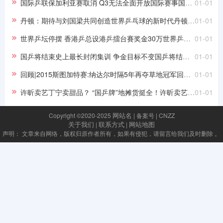
国际乒联保加利亚赛取消 Q3无法全面开放国际赛事国际乒联保加利亚赛取消 Q3无法全面开放国际赛事
01-01
丹顿：期待与刘国梁共同创造世界乒乓球的新时代丹顿：期待与刘国梁共同创造世界乒乓球的新时代
01-01
网球
世界乒坛停摆 香港乒总设港乒擂台賽奖金30万世界乒坛停摆 香港乒总设港乒擂台賽奖金30万
01-01
排球
国乒将结束史上最长封闭集训 争金目标不变国乒将结束史上最长封闭集训 争金目标不变
01-01
回顾|2015斯图加特赛:纳达尔时隔5年再夺草地冠军回顾|2015斯图加特赛:纳达尔时隔5年再夺草地冠军
01-01
许昕卖艺丁宁卖甜品？ “国乒牌”地摊货挺全！许昕卖艺丁宁卖甜品？ “国乒牌”地摊货挺全！
01-01
网站名
Copyright ©2020-2025
| 备案号 | CNZZ
关于我们
联系方式
网站地图
|
|
声明： 文章来自网络，版权归原作者所有，如果有侵犯，请留言给我们及时删除 。