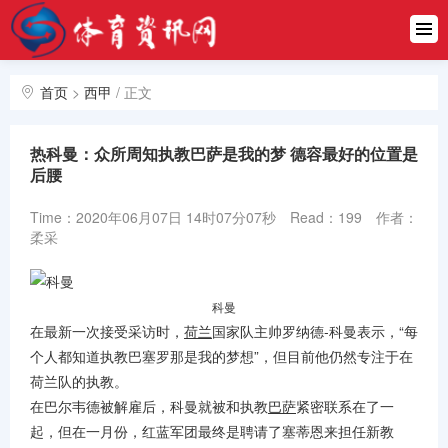
首页
中超
首页
>
西甲
/
正文
英超
热科曼：众所周知执教巴萨是我的梦 德容最好的位置是
西甲
后腰
德甲
Time：2020年06月07日 14时07分07秒
Read：199
作者：
柔采
意甲
欧冠
科曼
在最新一次接受采访时，
荷兰
国家队主帅罗纳德-科曼表示，“每
NBA
个人都知道执教巴塞罗那是我的梦想”，但目前他仍然专注于在
荷兰队的执教。
亚冠
在巴尔韦德被解雇后，科曼就被和执教
巴萨
紧密联系在了一
起，但在一月份，红蓝军团最终是聘请了塞蒂恩来担任新教
CBA