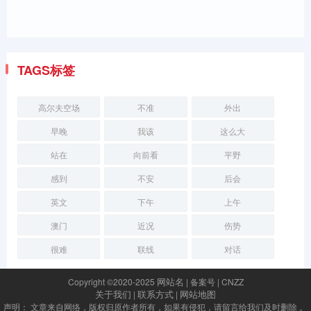
TAGS标签
高尔夫空场
不准
外出
早晚
我该
这么大
站在
向前看
平野
感到
不安
后会
英文
下午
上午
澳门
近况
伤势
很难
联线
对话
网站名
Copyright ©2020-2025
| 备案号 | CNZZ
关于我们
联系方式
网站地图
|
|
声明： 文章来自网络，版权归原作者所有，如果有侵犯，请留言给我们及时删除 。