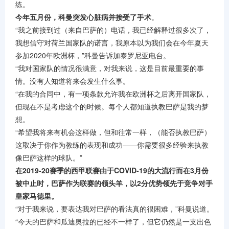
练。
今年五月份，科曼突发心脏病并接受了手术
。
网球
“我之前接到过（来自巴萨的）电话，我已经解释过很多次了，
我想信守对荷兰国家队的诺言，我原本以为我们会在今年夏天
排球
参加2020年欧洲杯，”科曼告诉加泰罗尼亚电台。
“我对国家队的情况很满意，对我来说，这是目前最重要的事
情。没有人知道将来会发生什么事。
“在我的合同中，有一项条款允许我在欧洲杯之后离开国家队，
但现在不是考虑这个的时候。每个人都知道执教巴萨是我的梦
想。
“希望我将来有机会这样做，但和往常一样，（能否执教巴萨）
这取决于你作为教练的表现和成功——你需要很多经验来执教
像巴萨这样的球队。”
在2019-20赛季的西甲联赛由于COVID-19的大流行而在3月份
被中止时，巴萨作为联赛的领头羊，以2分优势领先于竞争对手
皇家马德里。
“对于我来说，要表达我对巴萨的看法真的很困难，”科曼说道。
“今天的巴萨和瓜迪奥拉的已经不一样了，但它仍然是一支出色