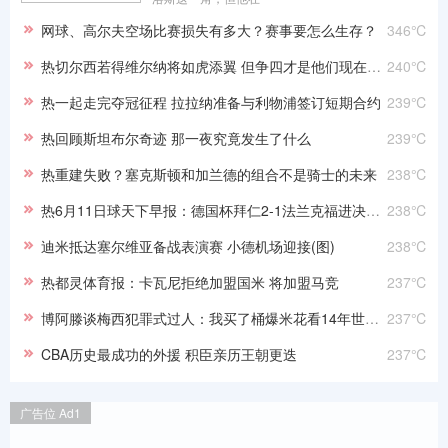
网球、高尔夫空场比赛损失有多大？赛事要怎么生存？
346℃
热切尔西若得维尔纳将如虎添翼 但争四才是他们现在的首要目标
240℃
热一起走完夺冠征程 拉拉纳准备与利物浦签订短期合约
239℃
热回顾斯坦布尔奇迹 那一夜究竟发生了什么
239℃
热重建失败？塞克斯顿和加兰德的组合不是骑士的未来
238℃
热6月11日球天下早报：德国杯拜仁2-1法兰克福进决赛 狼队有意签下武磊
238℃
迪米抵达塞尔维亚备战表演赛 小德机场迎接(图)
238℃
热都灵体育报：卡瓦尼拒绝加盟国米 将加盟马竞
237℃
博阿滕谈梅西犯罪式过人：我买了桶爆米花看14年世界杯决赛
237℃
CBA历史最成功的外援 积臣亲历王朝更迭
237℃
广告位 Ad1