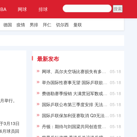
CBA
网球
排球
德国
疫情
男排
拜仁
切尔西
曼联
最新发布
网球、高尔夫空场比赛损失有多大？赛事要怎么生存？网球、高尔夫空场比赛损失有多大？赛事要怎么生存？
05-18
举办国际性赛事无望 国际乒联欲筹备区域性赛事举办国际性赛事无望 国际乒联欲筹备区域性赛事
05-18
费德勒赛季报销 大满贯冠军数或被纳豆小德追上费德勒赛季报销 大满贯冠军数或被纳豆小德追上
05-18
个月举行。
国际乒联公布第三季度安排 无法举行国际性赛事国际乒联公布第三季度安排 无法举行国际性赛事
05-18
国际乒联保加利亚赛取消 Q3无法全面开放国际赛事国际乒联保加利亚赛取消 Q3无法全面开放国际赛事
05-18
3月13日
丹顿：期待与刘国梁共同创造世界乒乓球的新时代丹顿：期待与刘国梁共同创造世界乒乓球的新时代
05-18
6月球员回