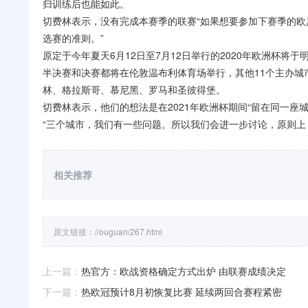
归训练后也能如此。
切费林表示，没有完成本赛季的联赛“如果想要参加下赛季的
选赛的准则。”
原定于今年夏天6月12日至7月12日举行的2020年欧洲杯将于
半决赛和决赛都将在伦敦温布利体育场举行，其他11个主办城
林、格拉斯哥、慕尼黑、罗马和圣彼得堡。
切费林表示，他们的想法是在2021年欧洲杯期间“留在同一座城
“三个城市，我们有一些问题。所以我们会进一步讨论，原则上，
相关推荐
原文链接：
//ouguan/267.html
上一篇：
热官方：欧战资格确定方式出炉 由联赛成绩决定
下一篇：
热欧冠预计8月初恢复比赛 延续两回合赛程紧密