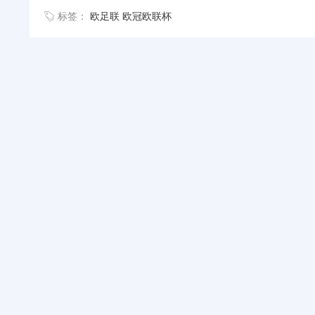
标签：
欧足联
欧冠欧联杯